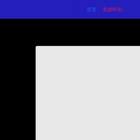
首页
美妙时刻